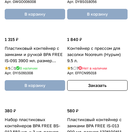
Арт.
GWGO006008
Арт.
DYBS018056
В корзину
В корзину
1 315 ₽
1 840 ₽
Пластиковый контейнер с
Контейнер с прессом для
замками и ручкой BPA FREE
засолки Nooreum (Нурым)
IS-091 3900 мл. размер
9.5 л.
298*228*86 мм.
5
1
В наличии
5
7
Нет в наличии
Арт.
DYIS091008
Арт.
EFFCN95018
В корзину
Заказать
380 ₽
580 ₽
Набор пластиковых
Пластиковый контейнер с
контейнеров BPA FREE BS-
замками BPA FREE IS-013
012 550 мл. х 3 шт. размер
900 мл. размер 132*100*118