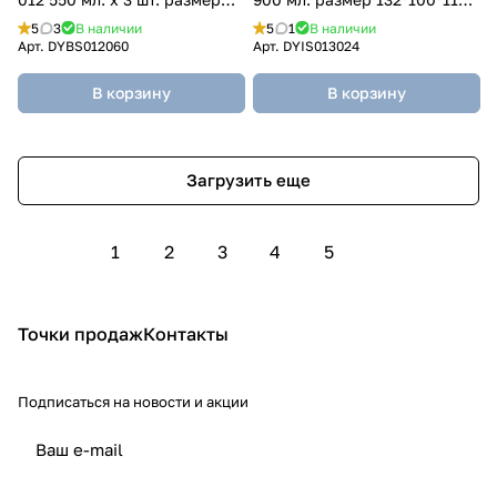
170*115*55 мм.
мм.
5
3
В наличии
5
1
В наличии
Арт.
DYBS012060
Арт.
DYIS013024
В корзину
В корзину
Загрузить еще
1
2
3
4
5
Точки продаж
Контакты
Подписаться
на новости и акции