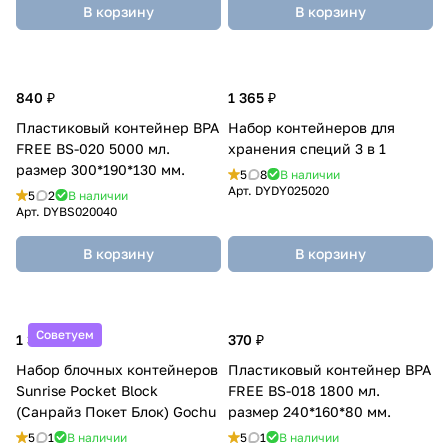
В корзину
В корзину
840 ₽
1 365 ₽
Пластиковый контейнер BPA
Набор контейнеров для
FREE BS-020 5000 мл.
хранения специй 3 в 1
размер 300*190*130 мм.
5
8
В наличии
Арт.
DYDY025020
5
2
В наличии
Арт.
DYBS020040
В корзину
В корзину
Советуем
1 365 ₽
370 ₽
Набор блочных контейнеров
Пластиковый контейнер BPA
Sunrise Pocket Block
FREE BS-018 1800 мл.
(Санрайз Покет Блок) Gochu
размер 240*160*80 мм.
5
1
В наличии
5
1
В наличии