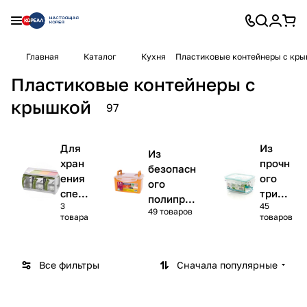
Главная
Каталог
Кухня
Пластиковые контейнеры с кр
Пластиковые контейнеры с
крышкой
97
Для
Из
Из
хран
прочн
безопасн
ения
ого
ого
спец
трита
полипроп
3
45
ий
на
49 товаров
илена
товара
товаров
Все фильтры
Сначала популярные