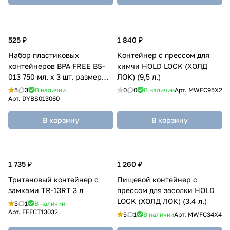
525 ₽
1 840 ₽
Набор пластиковых
Контейнер с прессом для
контейнеров BPA FREE BS-
кимчи HOLD LOCK (ХОЛД
013 750 мл. х 3 шт. размер
ЛОК) (9,5 л.)
170*115*75 мм.
5
3
В наличии
0
0
В наличии
Арт.
MWFC95X2
Арт.
DYBS013060
В корзину
В корзину
1 735 ₽
1 260 ₽
Тритановый контейнер с
Пищевой контейнер с
замками TR-13RT 3 л
прессом для засолки HOLD
LOCK (ХОЛД ЛОК) (3,4 л.)
5
1
В наличии
Арт.
EFFCT13032
5
1
В наличии
Арт.
MWFC34X4