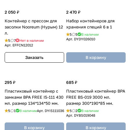
2 050 ₽
2 470 ₽
Контейнер с прессом для
Набор контейнеров для
засолки Nooreum (Нурым) 12
хранения специй 6 в 1
л.
5
5
В наличии
Арт.
DYDY026010
5
7
Нет в наличии
Арт.
EFFCN12012
Заказать
В корзину
295 ₽
685 ₽
Пластиковый контейнер с
Пластиковый контейнер BPA
замками BPA FREE IS-111 430
FREE BS-019 3000 мл.
мл. размер 134*134*50 мм.
размер 300*190*85 мм.
5
1
В наличии
Арт.
DYIS111036
5
2
В наличии
Арт.
DYBS019048
В корзину
В корзину