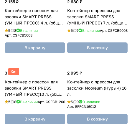
2 155 ₽
2 680 ₽
Контейнер с прессом для
Контейнер с прессом для
засолки SMART PRESS
засолки SMART PRESS
(УМНЫЙ ПРЕСС) 4 л. (общий
(УМНЫЙ ПРЕСС) 7 л. (общий
5 л.)
9 л.)
5
8
В наличии
5
7
В наличии
Арт.
CSFCB9008
Арт.
CSFCB5008
В корзину
В корзину
Хит
3 205 ₽
2 995 ₽
Контейнер с прессом для
Контейнер с прессом для
засолки SMART PRESS
засолки Nooreum (Нурым) 16
(УМНЫЙ ПРЕСС)10 л. (общий
л.
12 л.)
5
8
В наличии
Арт.
CSFCB1206
5
9
В наличии
Арт.
EFFCN16012
В корзину
В корзину