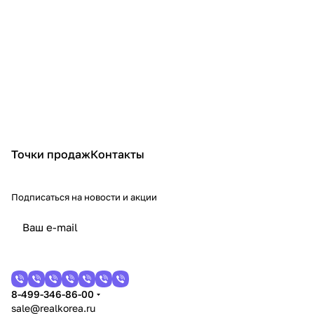
Пн.- Вс. с 10:00 до 19:00
Подробнее
ТЦ Ледяной, г. Благовещенск, ул. 50 лет Октября,
42/1, 2-й этаж, бутик 18
Пн.- Вс. с 10:00 до 20:00
Точки продаж
Контакты
Подробнее
Подписаться
на новости и акции
ТЦ Авиатор, г. Артем, ул. Фрунзе, 32, 5-й этаж,
бутик 513
Пн.- Вс. с 10:00 до 20:00
Подробнее
8-499-346-86-00
sale@realkorea.ru