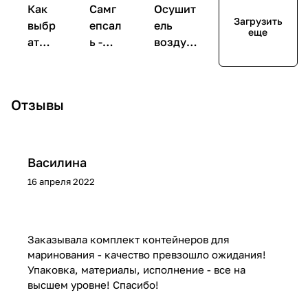
Как
Самг
Осушит
Загрузить
выбр
епсал
ель
еще
ать
ь -
воздуха
пото
трад
для
лочн
ицио
дома
ую
нное
для чего
Отзывы
суши
коре
нужен и
лку
йско
как
для
е
выбрать
бель
блюд
Василина
я
о.
16 апреля 2022
Заказывала комплект контейнеров для
маринования - качество превзошло ожидания!
Упаковка, материалы, исполнение - все на
высшем уровне! Спасибо!