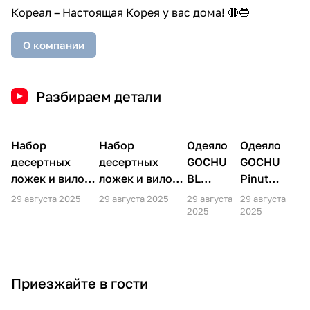
Кореал – Настоящая Корея у вас дома! 🔴🔵
О компании
Разбираем детали
Набор
Набор
Одеяло
Одеяло
десертных
десертных
GOCHU
GOCHU
ложек и вилок
ложек и вилок
BL
Pinut
на 3 персоны
на 3 персоны
150*200
160*210
29 августа 2025
29 августа 2025
29 августа
29 августа
DMK-1692
DMK-1667
чёрный
розовый
2025
2025
Приезжайте в гости