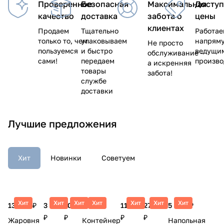
Проверенное
Безопасная
Максимальная
Досту
качество
доставка
забота о
цены
клиентах
Продаем
Тщательно
Работа
только то, чем
упаковываем
напрям
Не просто
пользуемся
и быстро
ведущи
обслуживание -
сами!
передаем
произв
а искренняя
товары
забота!
службе
доставки
Лучшие предложения
Хит
Новинки
Советуем
Хит
Хит
Хит
Хит
Хит
Хит
Хит
13 495 ₽
3 520
10 290
3 205 ₽
11 865
27 615
5 460 ₽
₽
₽
₽
₽
Жаровня
Контейнер
Напольная